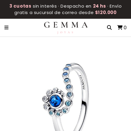
3 cuotas
sin interés · Despacho en
24 hs
· Envío
gratis a sucursal de correo desde
$120.000
0