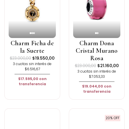
Charm Ficha de
Charm Dona
la Suerte
Cristal Murano
Rosa
$23.000,00
$19.550,00
3 cuotas sin interés de
$23.000,00
$21.160,00
$6.516,67
3 cuotas sin interés de
$7.053,33
$17.595,00
con
transferencia
$19.044,00
con
transferencia
20% OFF