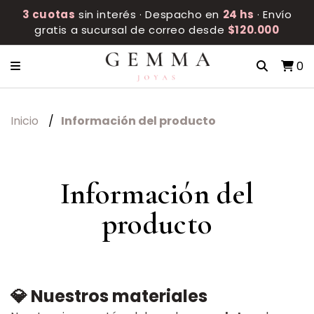
3 cuotas
sin interés · Despacho en
24 hs
· Envío
gratis a sucursal de correo desde
$120.000
0
Inicio
Información del producto
Información del
producto
💎 Nuestros materiales