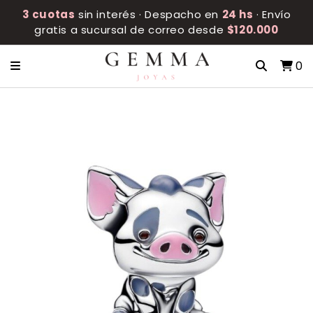
3 cuotas
sin interés · Despacho en
24 hs
· Envío
gratis a sucursal de correo desde
$120.000
0