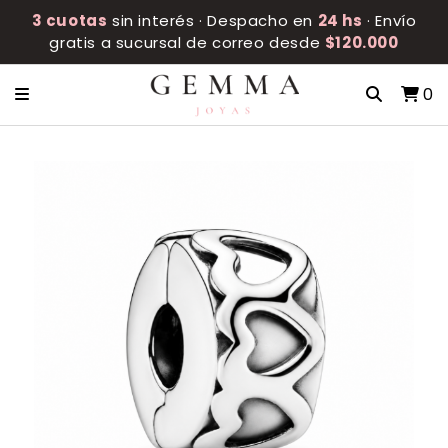
3 cuotas
sin interés · Despacho en
24 hs
· Envío
gratis a sucursal de correo desde
$120.000
0