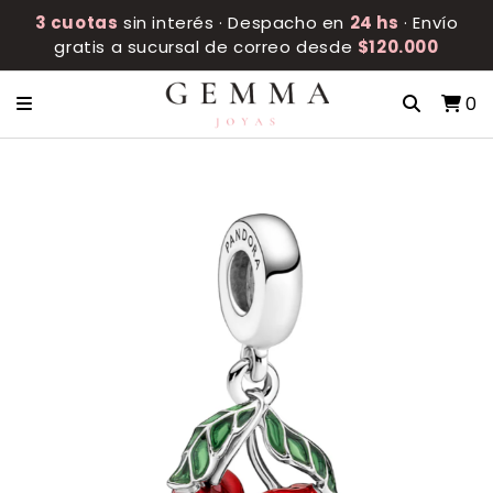
3 cuotas
sin interés · Despacho en
24 hs
· Envío
gratis a sucursal de correo desde
$120.000
0