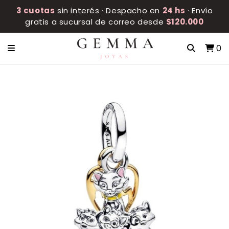
3 cuotas
sin interés · Despacho en
24 hs
· Envío
gratis a sucursal de correo desde
$120.000
0