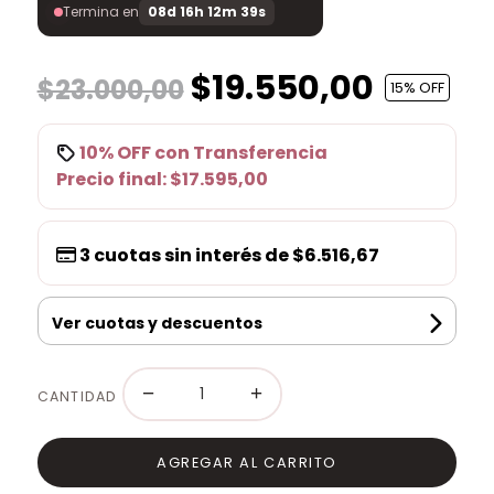
Termina en
08d 16h 12m 38s
$19.550,00
$23.000,00
15
% OFF
10% OFF
con
Transferencia
Precio final:
$17.595,00
3
cuotas sin interés de
$6.516,67
Ver cuotas y descuentos
−
+
CANTIDAD
AGREGAR AL CARRITO