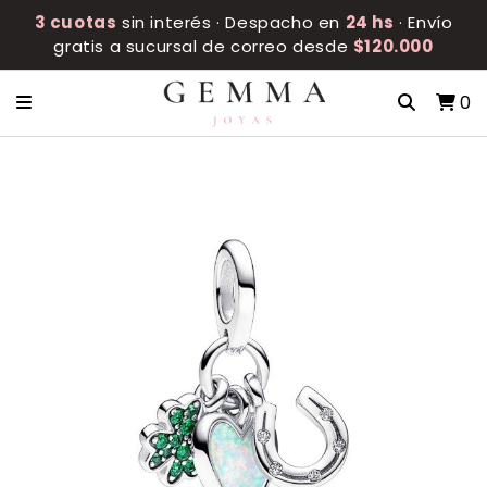
3 cuotas
sin interés · Despacho en
24 hs
· Envío
gratis a sucursal de correo desde
$120.000
0