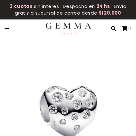
3 cuotas
sin interés · Despacho en
24 hs
· Envío
gratis a sucursal de correo desde
$120.000
0