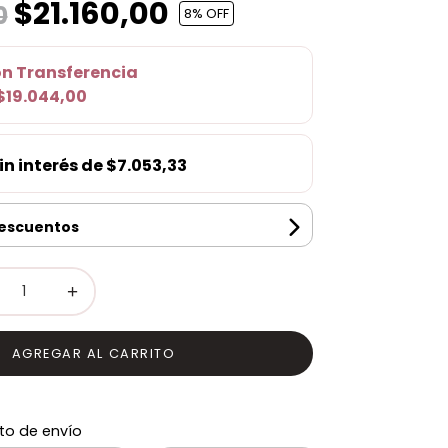
$21.160,00
0
8
% OFF
on
Transferencia
$19.044,00
in interés de
$7.053,33
descuentos
+
AGREGAR AL CARRITO
to de envío