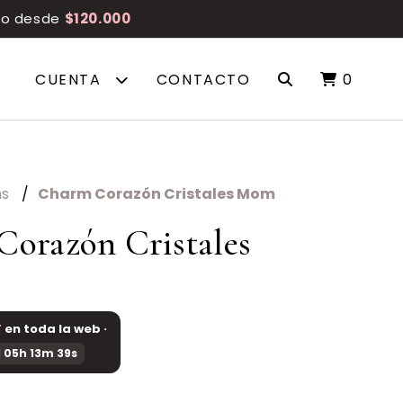
reo desde
$120.000
CUENTA
CONTACTO
0
ms
Charm Corazón Cristales Mom
orazón Cristales
F
en toda la web ·
 05h 13m 38s