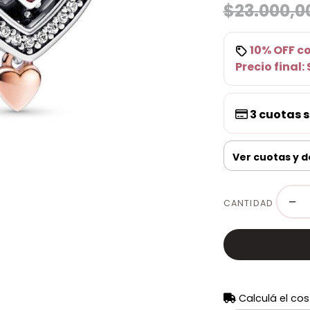
$23.000,0
10% OFF
c
Precio final:
3
cuotas s
Ver cuotas y 
−
CANTIDAD
Calculá el cos