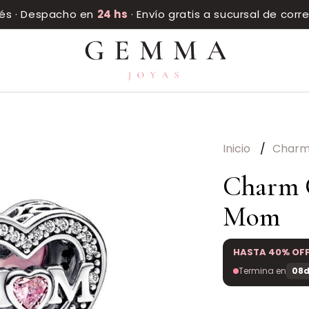
rés · Despacho en
24 hs
· Envío gratis a sucursal de cor
Inicio
Char
Charm C
Mom
HASTA 40% OF
Termina en
08d