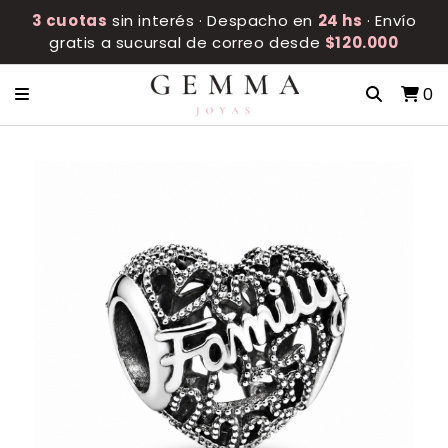
3 cuotas
sin interés · Despacho en
24 hs
· Envío
gratis a sucursal de correo desde
$120.000
0