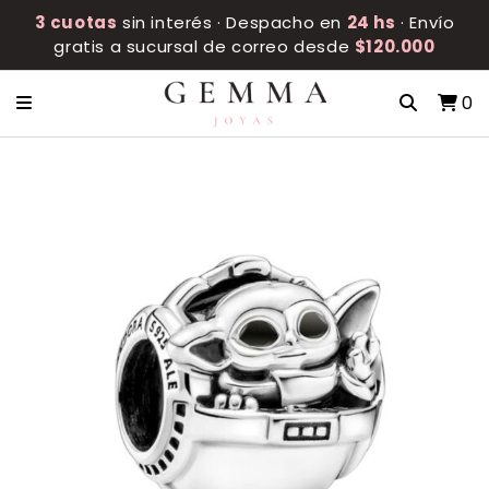
3 cuotas
sin interés · Despacho en
24 hs
· Envío
gratis a sucursal de correo desde
$120.000
0