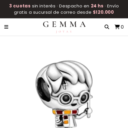
3 cuotas
sin interés · Despacho en
24 hs
· Envío
gratis a sucursal de correo desde
$120.000
0