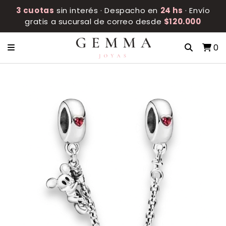
3 cuotas
sin interés · Despacho en
24 hs
· Envío
gratis a sucursal de correo desde
$120.000
0