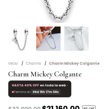
Inicio
Charms
Charm Mickey Colgante
Charm Mickey Colgante
HASTA 40% OFF
en toda la web ·
Termina en
06d 15h 17m 58s
$21.160,00
8
% OFF