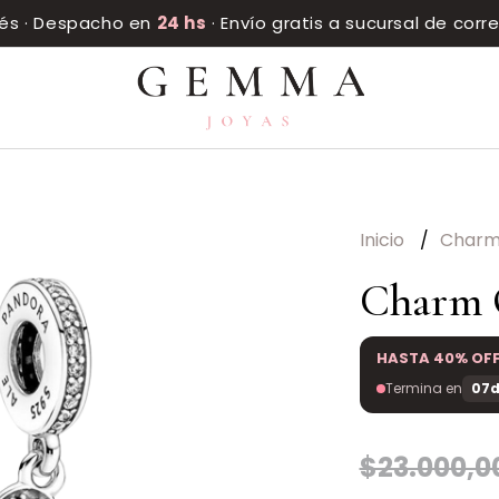
rés · Despacho en
24 hs
· Envío gratis a sucursal de cor
Inicio
Char
Charm 
HASTA 40% OF
Termina en
07d
$23.000,0