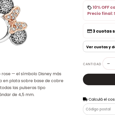
10% OFF
c
Precio final:
3
cuotas s
Ver cuotas y 
−
CANTIDAD
zo rose — el símbolo Disney más
o en plata sobre base de cobre
todas las pulseras tipo
tándar de 4,5 mm.
Calculá el cos