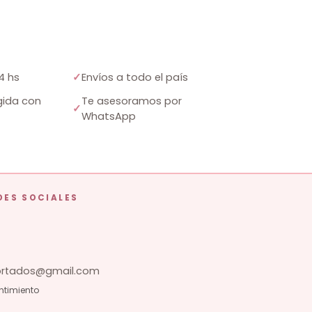
4 hs
✓
Envíos a todo el país
ida con
Te asesoramos por
✓
WhatsApp
DES SOCIALES
tados@gmail.com
ntimiento