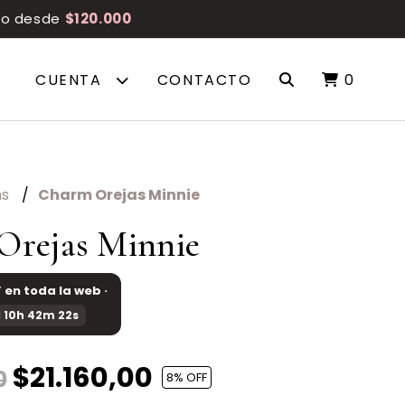
reo desde
$120.000
CUENTA
CONTACTO
0
ms
Charm Orejas Minnie
Orejas Minnie
F
en toda la web ·
 10h 42m 21s
$21.160,00
0
8
% OFF