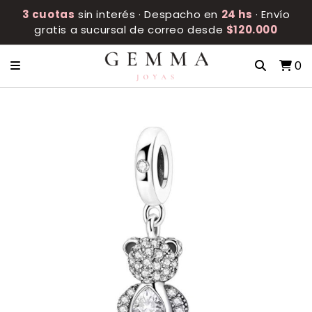
3 cuotas
sin interés · Despacho en
24 hs
· Envío
gratis a sucursal de correo desde
$120.000
0