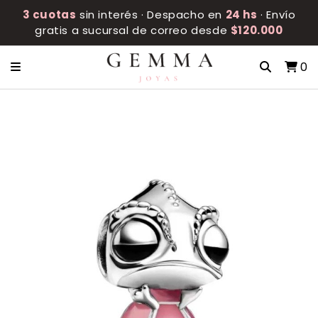
3 cuotas
sin interés · Despacho en
24 hs
· Envío
gratis a sucursal de correo desde
$120.000
0