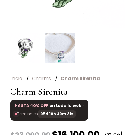
Inicio
Charms
Charm Sirenita
Charm Sirenita
HASTA 40% OFF
en toda la web ·
Termina en
05d 10h 30m 31s
$16.100,00
30
% OFF