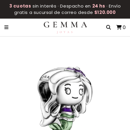
3 cuotas
sin interés · Despacho en
24 hs
· Envío
gratis a sucursal de correo desde
$120.000
0