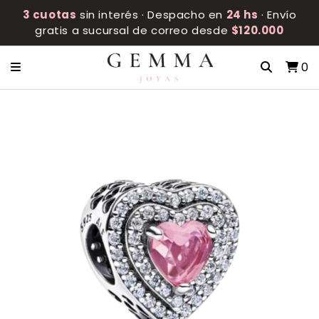
3 cuotas
sin interés · Despacho en
24 hs
· Envío
gratis a sucursal de correo desde
$120.000
0