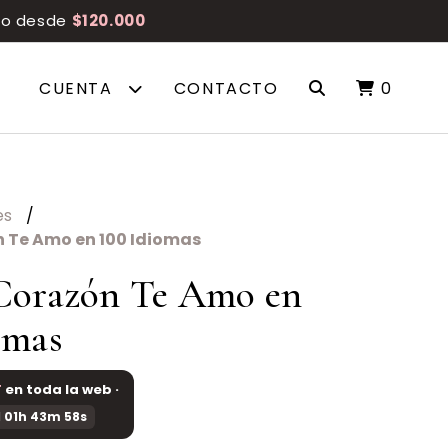
reo desde
$120.000
CUENTA
CONTACTO
0
es
n Te Amo en 100 Idiomas
Corazón Te Amo en
omas
F
en toda la web ·
 01h 43m 58s