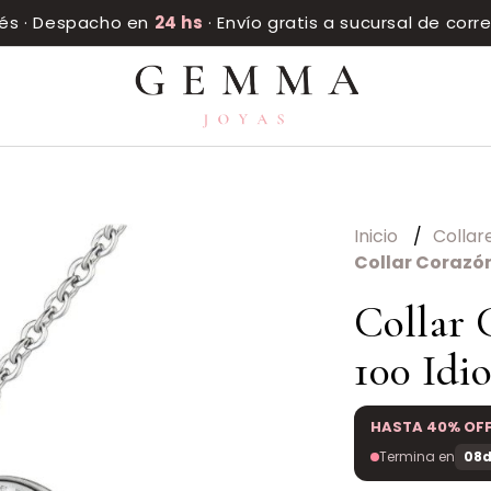
rés · Despacho en
24 hs
· Envío gratis a sucursal de cor
Inicio
Collar
Collar Corazó
Collar 
100 Idi
HASTA 40% OF
Termina en
08d