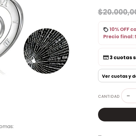
$20.000,0
10% OFF
c
Precio final:
3
cuotas s
Ver cuotas y 
−
CANTIDAD
iomas: