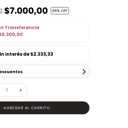
$7.000,00
0
65
% OFF
on
Transferencia
$6.300,00
in interés de
$2.333,33
descuentos
+
AGREGAR AL CARRITO