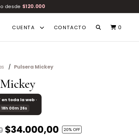
reo desde
$120.000
CUENTA
CONTACTO
0
as
Pulsera Mickey
 Mickey
F
en toda la web ·
 18h 00m 26s
$34.000,00
0
20
% OFF