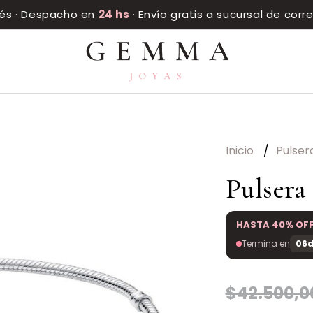
rés · Despacho en
24 hs
· Envío gratis a sucursal de cor
Inicio
Pulser
Pulsera
HASTA 40% OF
Termina en
06d
$42.500,0