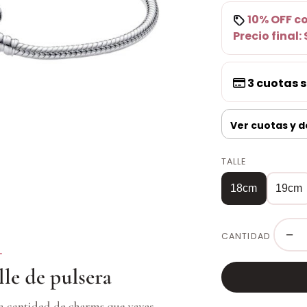
10% OFF
c
Precio final:
3
cuotas s
Ver cuotas y 
TALLE
18cm
19cm
−
CANTIDAD