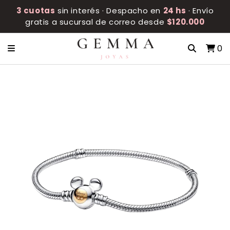
3 cuotas
sin interés · Despacho en
24 hs
· Envío
gratis a sucursal de correo desde
$120.000
0